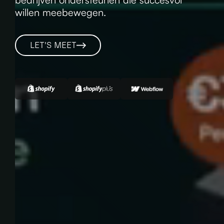
willen meebewegen.
LET’S MEET